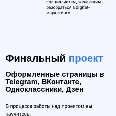
и на практике.
01
Ведению
аккаунтов
Создавать и раскручивать
аккаунты во всех доступных
(и недоступных)
в России социальных сетях.
02
Планированию
Сможете составлять
продуманный медиа и контент-
план для аккаунтов всех видов
- от личного блога до e-
commerce
03
Копирайтингу
Писать интересные и
продающие тексты под любые
задачи и тематики