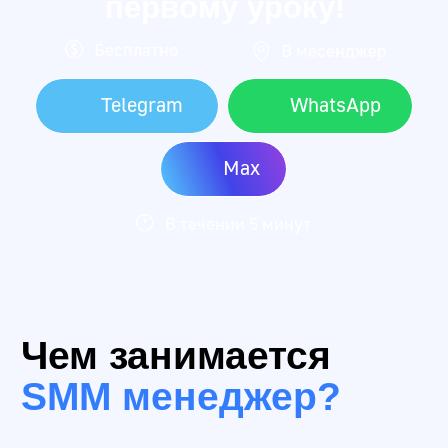
Зарплата в Ростове-на-Дону
это усредненные суммы, которые собрали на
основе данных с hh.ru