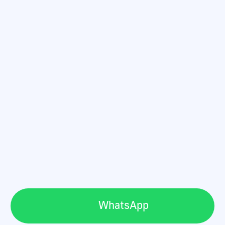
Выберите
удобный формат
Вы можете обучаться в онлайн-группе, или
пройти видео-курс с разборами домашних
заданий, или обучаться очно в одном из 11
городов России.