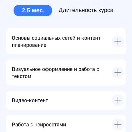
Основы социальных сетей и контент-
планирование
Видео-курс
Визуальное оформление и работа с
Проходите курс в своем темпе. Чат с куратором.
Еженедельные онлайн-разборы практики и
текстом
домашних заданий.
Видео-контент
Занятия
Работа с нейросетями
в EasyUM это: