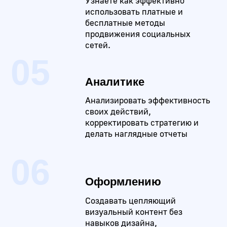
Поможем
найти
работу
мечты
Команда EasyUM готова сделать все
возможное, ради Вашего скорейшего
трудоустройства.
Оформим резюме и
портфолио в
наилучшем формате
Подготовим к
собеседованию и
проработаем часто-