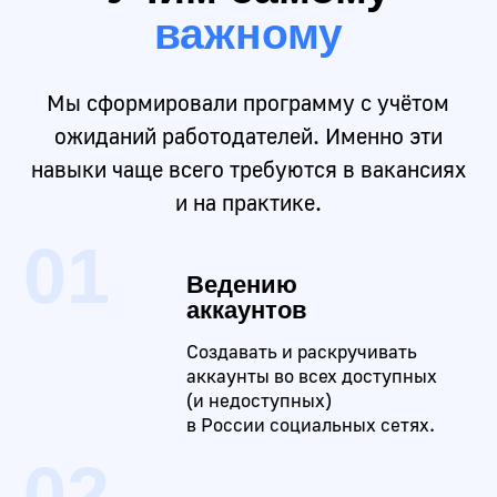
Составите профессиональное
резюме
Подготовитесь и пройдете
тестовое
собеседование
вместе со специалистом
ЛЕТО ВМЕСТЕ С EASYUM!
00 : 00 : 00 : 00
Бронь места
Дней
Часов
Минут
Секунд