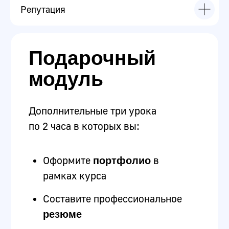
Репутация
Программа курса построена таким образом, что вы
освоите новую профессию с нуля, и будете готовы
проходить собеседование.
Маленькие
группы
Каждая наша группа - это 4-8 учеников. Это
позволит максимально качественно и
комфортно обучаться.
Длительность
курса
Вам не придется учиться год и более для
получения новой it-профессии. Мы разработали
специальные программы курсов, позволяющие
освоить профессию за самый короткий срок, и
найти ту самую работу.