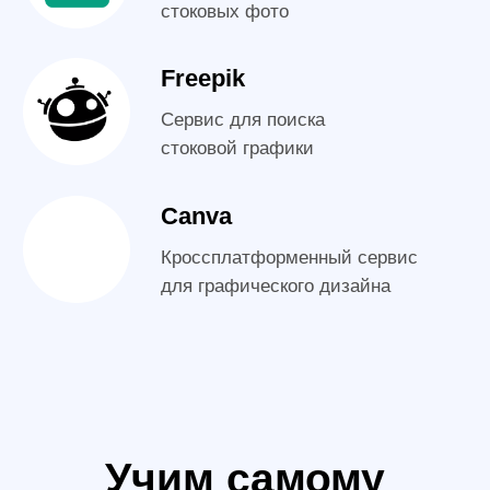
Подарочный
модуль
Дополнительные три урока
по 2 часа в которых вы:
Оформите
в
портфолио
рамках курса