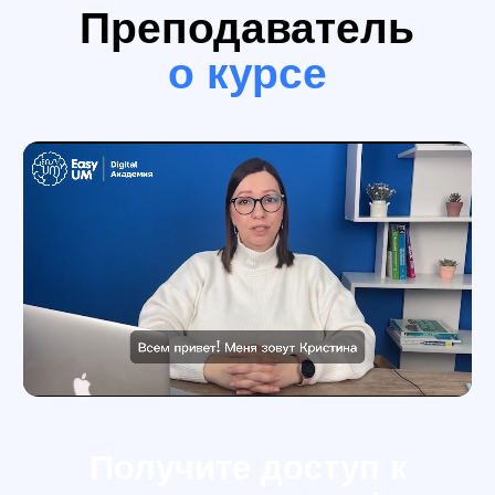
Чем занимается
SMM менеджер?
Сейчас в России очень нужны толковые
специалисты со свежим взглядом,
умеющие работать с доступными
площадками.
SMM - менеджер, вопреки стереотипам, не
только пишет посты или делает сторис.
Крутой SMM - специалист анализирует
конкурентов, продумывает портреты
покупателей, выстраивает маркетинговую
стратегию, составляет контент-план,
контролирует эффективность рекламы,
работает с блогерами много чего еще. Ну, и
делает сторис и посты конечно :)