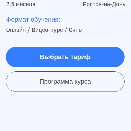
Получите доступ к
первому уроку!
Бесплатно
В месенджер
Telegram
WhatsApp
Max
В течении 5 минут