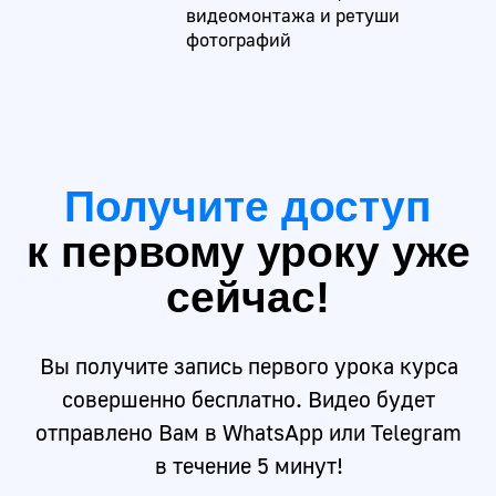
задаваемые вопросы
Резюме лучших студентов
отправим компаниям -
партнерам
Научим искать вакансии
и правильно вести себя
на собеседовании
75%
Выпускников
находят работу
В течении 2х месяцев
после выпуска
992
Компаний ждут
SMM-специалистов
По данным
собранным на hh.ru