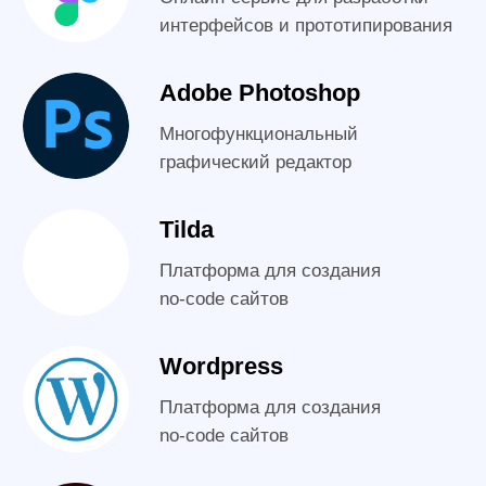
WhatsApp
Telegram
Max
Программа
курса
Средний тепм прохождения курса: 4 часа в
неделю в занятиях (теория и практика).
После каждого занятия — практические
задания на отработку новых навыков (на 8 -
12 часов в неделю).