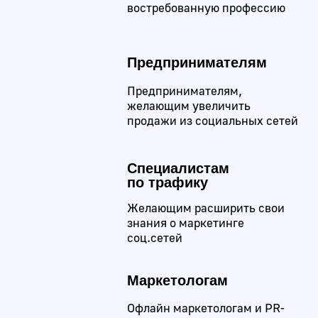
стоковых фото
Freepik
Сервис для поиска
стоковой графики
Canva
Кроссплатформенный сервис
для графического дизайна
Учим самому
важному
Мы сформировали программу с учётом
ожиданий работодателей. Именно эти
навыки чаще всего требуются в вакансиях