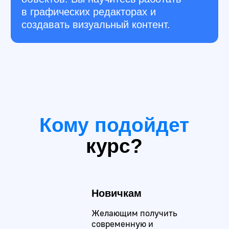
no-code сайтов
Wordpress
Платформа для создания
no-code сайтов
Adobe Illustrator
Программа для создания
векторой графики
UX&UI
Проектирование удобных и
эстетичных интерфейсов
Pinterest
Открытый фотосервис для
поиска визуальных идей
Pexels
Сервис для поиска