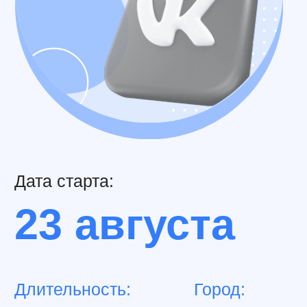
Длительность:
Город:
2,5 месяца
Ростов-на-Дону
Формат обучения:
Онлайн / Видео-курс / Очно
Выбрать тариф
Программа курса
Преподаватель
о курсе