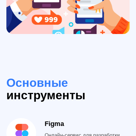
Получите доступ
к первому уроку уже
сейчас!
Вы получите запись первого урока курса
совершенно бесплатно. Видео будет
отправлено Вам в WhatsApp или Telegram
в течение 5 минут!