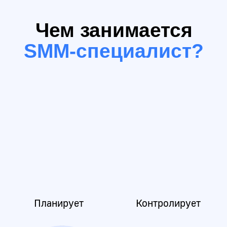
который создает стратегию
продвижения продуктов и услуг,
чтобы увеличить продажи и общий
доход компании
03
PR-менеджером
PR-менеджер — это специалист
по связям с общественностью.
Выстраивает и контролирует
отношения компании с целевой
аудиторией, партнерами и
инвесторами.
04
Дизайнером
Дизайнер — это специалист,
который занимается визуальной
разработкой каких-либо
объектов. Вы научитесь работать