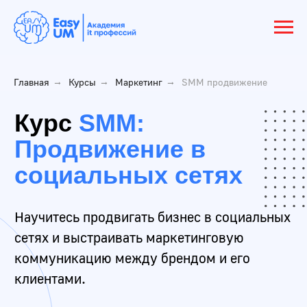
Главная
→
Курсы
→
Маркетинг
→
SMM продвижение
Курс
SMM:
Продвижение в
социальных сетях
Научитесь продвигать бизнес в социальных
сетях и выстраивать маркетинговую
коммуникацию между брендом и его
клиентами.
Освоите 5 digital-профессий за 2,5 месяца и
получите мощную базу для работы в
интернете. Получите актуальные на 2025
год знания о Вконтакте, Telegram, Дзен,
Одноклассники и других топовых
площадках.