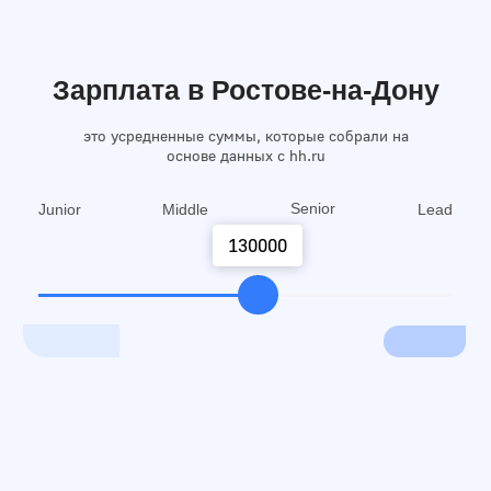
получите необходимые знания по 5-ти
востребованным профессиям в сфере digital-
маркетинга. Вы сможете выбрать, в каком
направлении углублять свои знания, или
продолжите развиваться как специалист широкого
профиля.
01
Таргетологом
Таргетолог — это человек, который
настраивает и запускает рекламу в
социальных сетях. Название
профессии происходит от
английского слова target, «цель»
02
Маркетологом
Маркетолог — это специалист,