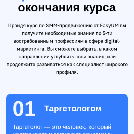
Специалистам
по трафику
Желающим расширить свои
знания о маркетинге
соц.сетей
Маркетологам
Офлайн маркетологам и PR-
специалистам, желающим
разобраться в digital-
маркетинге
Финальный
проект
Оформленные страницы в
Telegram, ВКонтакте,
Одноклассники, Дзен