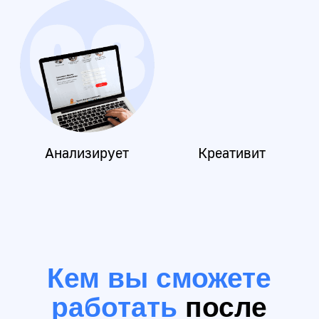
в графических редакторах и
создавать визуальный контент.
Кому подойдет
курс?
Новичкам
Желающим получить
современную и
востребованную профессию
Предпринимателям
Предпринимателям,
желающим увеличить
продажи из социальных сетей