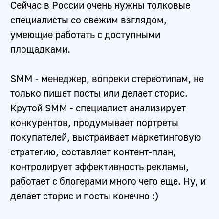
Senior
Junior
Middle
Lead
130000
50000
200000
Чем занимается
SMM-специалист?