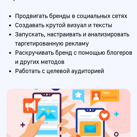
04
Продвижению
Узнаете как эффективно
использовать платные и
бесплатные методы
продвижения социальных
сетей.
05
Аналитике
Анализировать эффективность
своих действий,
корректировать стратегию и
делать наглядные отчеты
06
Оформлению
Создавать цепляющий
визуальный контент без
навыков дизайна,
видеомонтажа и ретуши
фотографий